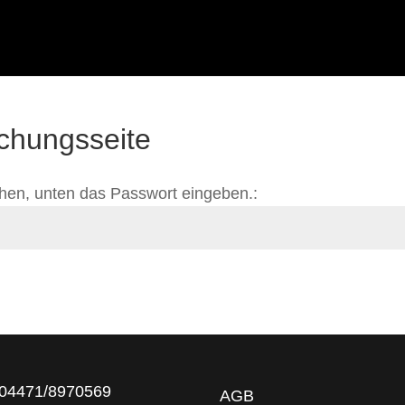
chungsseite
hen, unten das Passwort eingeben.:
 04471/8970569
AGB