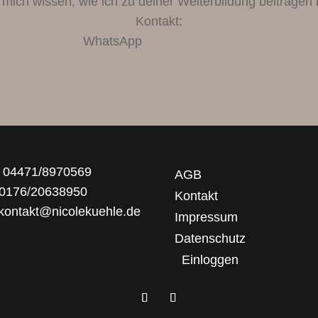
 mich wissen, wie ich zu deiner Weiterbildung beitragen 
Kontakt:
WhatsApp
0176-20638950
kontakt@nicolekuehle.de
: 04471/8970569
AGB
 0176/20638950
Kontakt
 kontakt@nicolekuehle.de
Impressum
Datenschutz
Einloggen