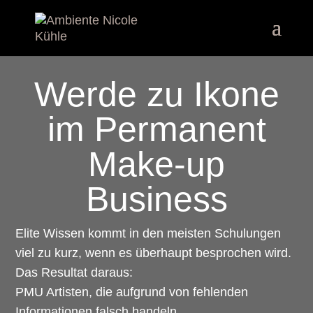
Werde zu Ikone
im Permanent
Make-up
Business
Elite Wissen kommt in den meisten Schulungen
viel zu kurz, wenn es überhaupt besprochen wird.
Das Resultat daraus:
PMU Artisten, die aufgrund von fehlenden
Informationen falsch handeln.